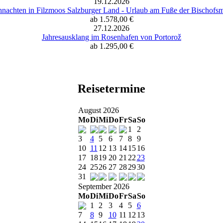
19.12.2026
nachten in Filzmoos Salzburger Land - Urlaub am Fuße der Bischofs
ab 1.578,00 €
27.12.2026
Jahresausklang im Rosenhafen von Portorož
ab 1.295,00 €
Reisetermine
August 2026
Mo
Di
Mi
Do
Fr
Sa
So
1
2
3
4
5
6
7
8
9
10
11
12
13
14
15
16
17
18
19
20
21
22
23
24
25
26
27
28
29
30
31
September 2026
Mo
Di
Mi
Do
Fr
Sa
So
1
2
3
4
5
6
7
8
9
10
11
12
13