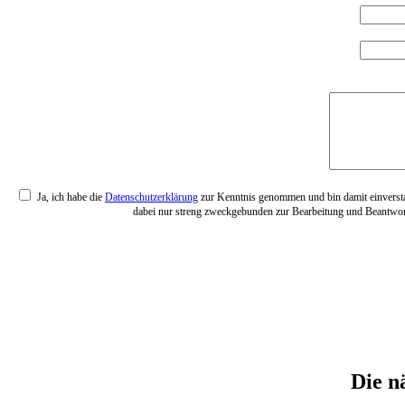
Ja, ich habe die
Datenschutzerklärung
zur Kenntnis genommen und bin damit einversta
dabei nur streng zweckgebunden zur Bearbeitung und Beantwort
Die n