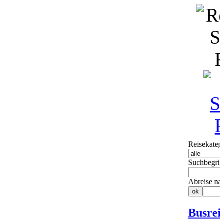
Reisekate
Suchbegri
Abreise n
Busrei