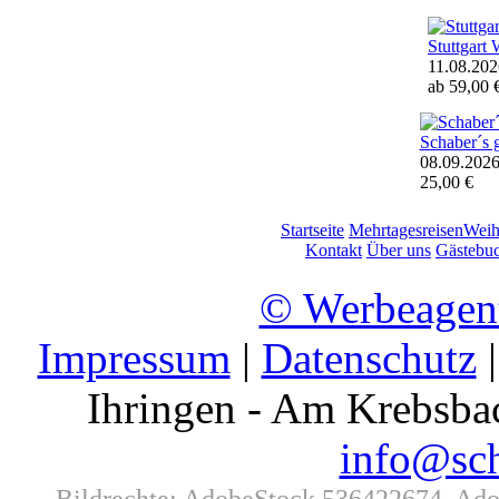
Stuttgart 
11.08.202
ab 59,00 
Schaber´s 
08.09.202
25,00 €
Startseite
Mehrtagesreisen
Weih
Kontakt
Über uns
Gästebu
© Werbeagen
Impressum
|
Datenschutz
|
Ihringen - Am Krebsbac
info@sch
Bildrechte: AdobeStock 536422674, Adob