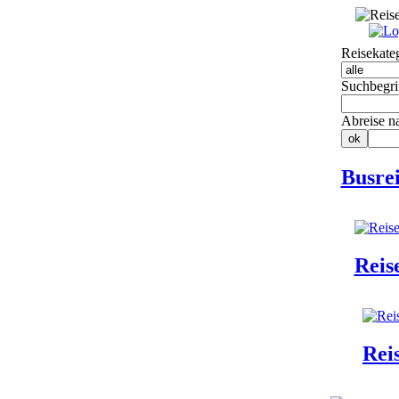
Reisekate
Suchbegri
Abreise n
Busrei
Reis
Rei