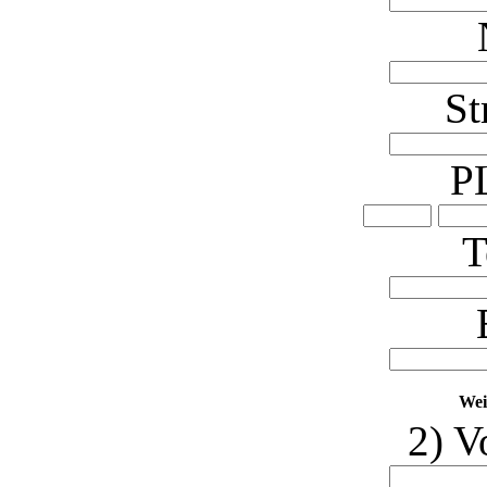
St
PL
T
Wei
2) V