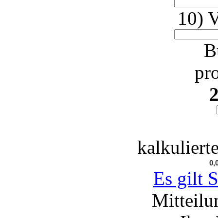
10) 
B
pr
2
kalkuliert
Es gilt 
Mitteilu