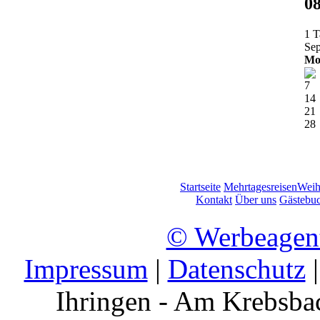
08
1 T
Sep
M
7
14
21
28
Startseite
Mehrtagesreisen
Weih
Kontakt
Über uns
Gästebu
© Werbeagen
Impressum
|
Datenschutz
|
Ihringen - Am Krebsbac