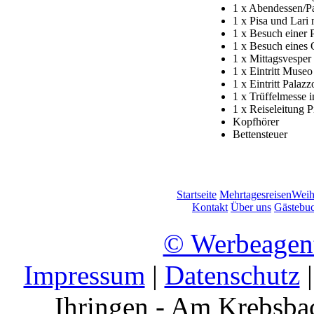
1 x Abendessen/Pa
1 x Pisa und Lari
1 x Besuch einer P
1 x Besuch eines 
1 x Mittagsvesper
1 x Eintritt Museo
1 x Eintritt Pala
1 x Trüffelmesse 
1 x Reiseleitung P
Kopfhörer
Bettensteuer
Startseite
Mehrtagesreisen
Weih
Kontakt
Über uns
Gästebu
© Werbeagen
Impressum
|
Datenschutz
|
Ihringen - Am Krebsbac