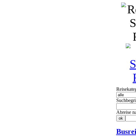
Reisekate
Suchbegri
Abreise n
Busrei