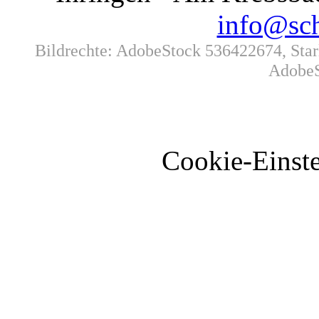
info@sch
Bildrechte: AdobeStock 536422674, Star
AdobeS
Cookie-Einste