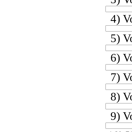
4) V
5) V
6) V
7) V
8) V
9) V