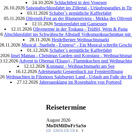
24.10.2026
Schlachtfest in den Vogesen
26.10.2026
Saisonabschlussfahrt ins Zillertal - Urlaubsparadies in Tir
03.11.2026
Schaber´s gemütliche Kaffeefahrt
05.11.2026
Olivenöl-Fest an der Blumenriviera - Mekka des Olivenö
12.11.2026
Seniorenfahrt mit Gansessen
12.11.2026
Olivenernte in der Toskana - Trüffel, Wein & Pasta
26
Abschlussfahrt ins Schwäbische Albstadl Volksmusiknachmittag mi
28.11.2026
Heidelberger Weihnachtsmarkt
28.11.2026
Musical „Starlight - Express“ - Ein Musical schreibt Geschi
01.12.2026
Schaber´s gemütliche Kaffeefahrt
.2026
Insel Mainau - Christmas Garden und Konstanz - Weihnachtsmar
0.12.2026
Advent in Obernai (Elsass) - Flammkuchen und Weihnachts
12.12.2026
Konstanz - Weihnachtsmarkt am See
16.12.2026
Adentsmarkt Gengenbach zur Fensteröffnung
026
Weihnachten in Filzmoos Salzburger Land - Urlaub am Fuße der B
27.12.2026
Jahresausklang im Rosenhafen von Portorož
Reisetermine
August 2026
Mo
Di
Mi
Do
Fr
Sa
So
1
2