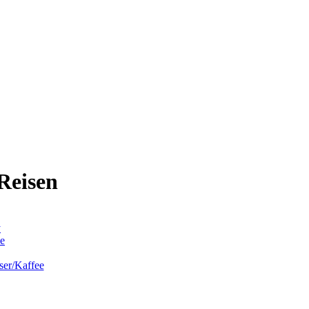
Reisen
y
e
ser/Kaffee